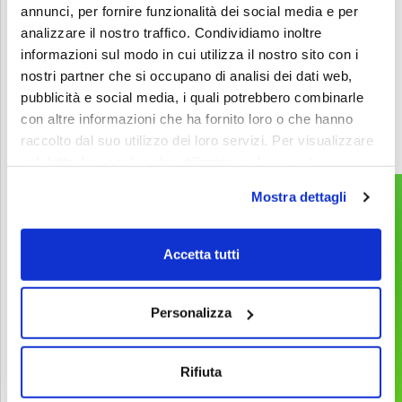
Livello successivo?
annunci, per fornire funzionalità dei social media e per
Contattaci per sbloccare nuove possibilità con
analizzare il nostro traffico. Condividiamo inoltre
informazioni sul modo in cui utilizza il nostro sito con i
Games, Gamification, XR, e AI.
nostri partner che si occupano di analisi dei dati web,
pubblicità e social media, i quali potrebbero combinarle
info@melazeta.com
con altre informazioni che ha fornito loro o che hanno
raccolto dal suo utilizzo dei loro servizi. Per visualizzare
nel dettaglio i cookie che utilizziamo
clicca qui
Mostra dettagli
Gamification & Games
Services
Accetta tutti
Esperienze XR
Prodotti
Web & App
Progetti
Personalizza
2D & 3D Animation
Industries
Tecnologie e device
Rifiuta