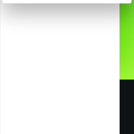
Chi siamo
Ci hanno scelto
Contatti
I nostri Social
Carriere
Blog
Melazeta srl ICC
Impresa Culturale e Creativa