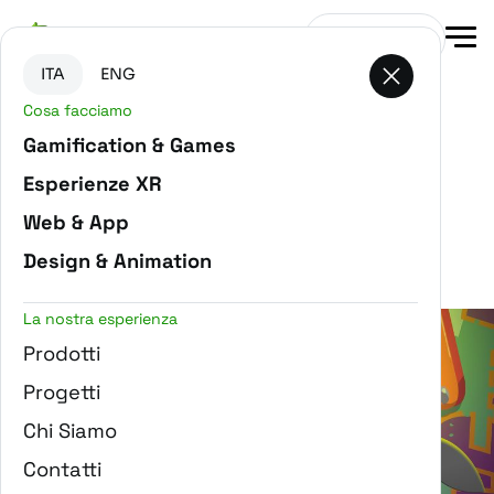
Vai al contenuto principale
Vai in fondo alla pagina
Contattaci
ITA
ENG
Cosa facciamo
Gamification & Games
Esperienze XR
Filtra progetti
Web & App
CHARACTER DESIGN
Design & Animation
La nostra esperienza
Prodotti
Progetti
Chi Siamo
Kukua - Super Sema
Contatti