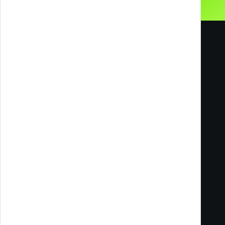
Melazeta srl ICC
Impresa Culturale e Creativa
Via Tacito 55
41123 Modena
Filiale di Milano
Via Ettore Romagnoli, 6
20146 Milano MI
P.I. e C.F. 02652750361 REA 319680