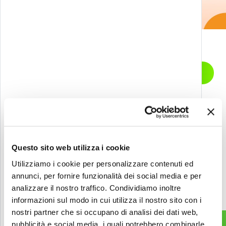
Let’s start a
CONTATTACI
conversation
Livello successivo?
Contattaci per sbloccare nuove possibilità con
Games, Gamification, XR, e AI.
Questo sito web utilizza i cookie
Utilizziamo i cookie per personalizzare contenuti ed
info@melazeta.com
annunci, per fornire funzionalità dei social media e per
analizzare il nostro traffico. Condividiamo inoltre
informazioni sul modo in cui utilizza il nostro sito con i
nostri partner che si occupano di analisi dei dati web,
pubblicità e social media, i quali potrebbero combinarle