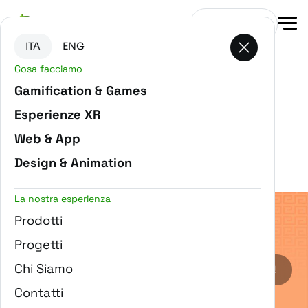
Vai al contenuto principale
Vai in fondo alla pagina
Contattaci
ITA
ENG
Cosa facciamo
Gamification & Games
Esperienze XR
Filtra progetti
Web & App
PIATTAFORMA
Design & Animation
La nostra esperienza
Prodotti
Progetti
Chi Siamo
Sirius Game: il ponte dalle S.T.E.M. alle S.T.E.A.M. !
Contatti