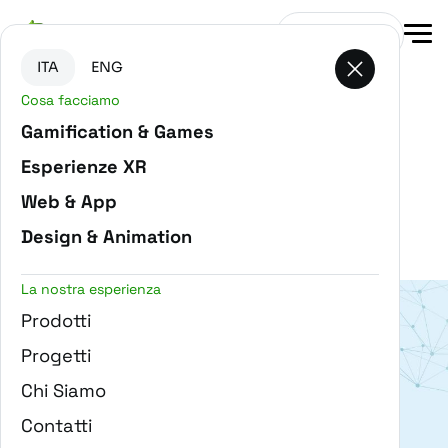
Vai al contenuto principale
Vai in fondo alla pagina
Contattaci
ITA
ENG
Cosa facciamo
Gamification & Games
Esperienze XR
Filtra progetti
Web & App
SPATIAL
Design & Animation
La nostra esperienza
Prodotti
Progetti
Chi Siamo
Digital Innovation Gate
Contatti