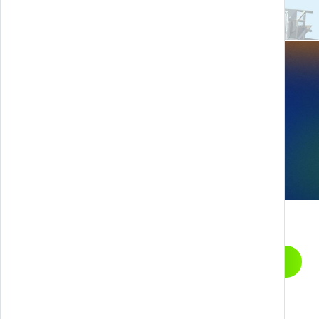
We are Energy - ENEL
Let’s start a
CONTATTACI
conversation