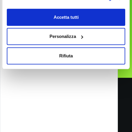
Chi siamo
Ci hanno scelto
Accetta tutti
Contatti
I nostri Social
Carriere
Personalizza
Blog
Rifiuta
Melazeta srl ICC
Impresa Culturale e Creativa