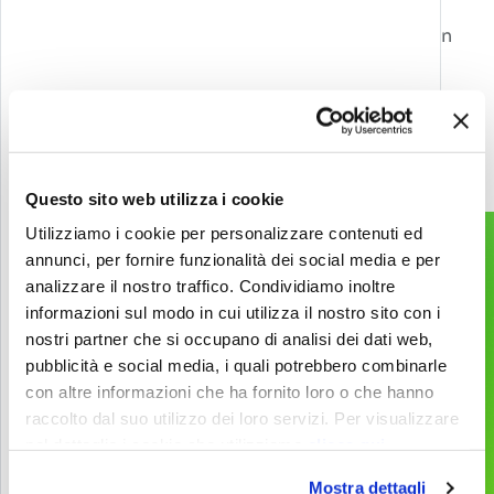
Livello successivo?
Contattaci per sbloccare nuove possibilità con
Games, Gamification, XR, e AI.
info@melazeta.com
Questo sito web utilizza i cookie
Utilizziamo i cookie per personalizzare contenuti ed
annunci, per fornire funzionalità dei social media e per
analizzare il nostro traffico. Condividiamo inoltre
Gamification & Games
Services
informazioni sul modo in cui utilizza il nostro sito con i
Esperienze XR
Prodotti
nostri partner che si occupano di analisi dei dati web,
pubblicità e social media, i quali potrebbero combinarle
Web & App
Progetti
con altre informazioni che ha fornito loro o che hanno
2D & 3D Animation
Industries
raccolto dal suo utilizzo dei loro servizi. Per visualizzare
nel dettaglio i cookie che utilizziamo
clicca qui
Tecnologie e device
Mostra dettagli