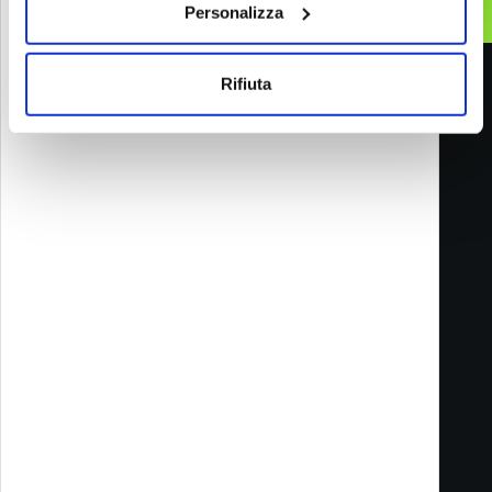
Personalizza
Rifiuta
Melazeta srl ICC
Impresa Culturale e Creativa
Via Tacito 55
41123 Modena
Filiale di Milano
Via Ettore Romagnoli, 6
20146 Milano MI
P.I. e C.F. 02652750361 REA 319680