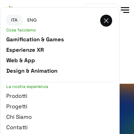
Vai al contenuto principale
Vai in fondo alla pagina
Contattaci
ITA
ENG
Cosa facciamo
Gamification & Games
Esperienze XR
Filtra progetti
Web & App
HIDDEN OBJECT GAME
Design & Animation
La nostra esperienza
Prodotti
Progetti
Chi Siamo
We are Energy - ENEL
Contatti