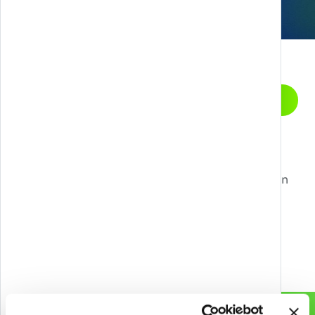
Let’s start a
CONTATTACI
conversation
Livello successivo?
Contattaci per sbloccare nuove possibilità con
Games, Gamification, XR, e AI.
info@melazeta.com