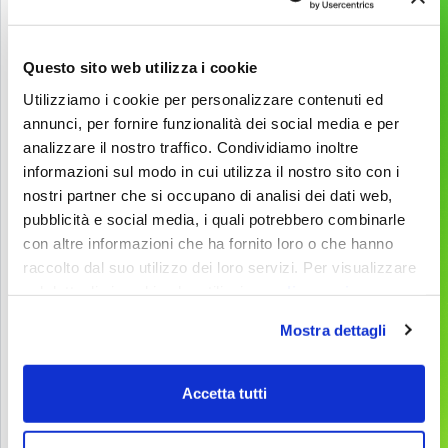
Gamification & Games
Services
Questo sito web utilizza i cookie
Esperienze XR
Prodotti
Utilizziamo i cookie per personalizzare contenuti ed
Web & App
Progetti
annunci, per fornire funzionalità dei social media e per
analizzare il nostro traffico. Condividiamo inoltre
2D & 3D Animation
Industries
informazioni sul modo in cui utilizza il nostro sito con i
Tecnologie e device
nostri partner che si occupano di analisi dei dati web,
pubblicità e social media, i quali potrebbero combinarle
Chi siamo
con altre informazioni che ha fornito loro o che hanno
raccolto dal suo utilizzo dei loro servizi. Per visualizzare
Ci hanno scelto
nel dettaglio i cookie che utilizziamo
clicca qui
Contatti
I nostri Social
Mostra dettagli
Carriere
Blog
Accetta tutti