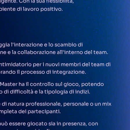
ente. Con la sua flessibilità,
iente di lavoro positivo.
gia l'interazione e lo scambio di
e e la collaborazione all'interno del team.
intimidatorio per i nuovi membri del team di
erando il processo di integrazione.
 Master ha il controllo sul gioco, potendo
 di difficoltà e la tipologia di indizi.
e di natura professionale, personale o un mix
pleta dei partecipanti.
uò essere giocato sia in presenza, con