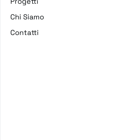
Progetti
Chi Siamo
Contatti
Guess Who è un gioco
digitale progettato per
migliorare le interazioni
all'interno del team.
Attraverso un format
intuitivo e stimolante, i