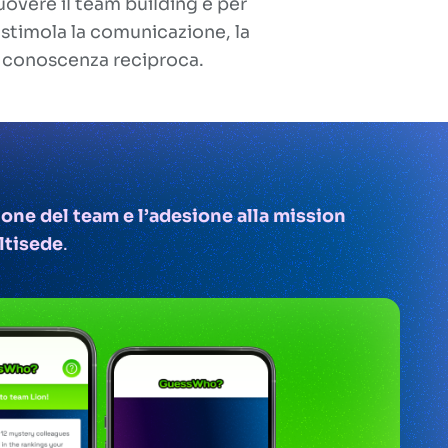
uovere il team building e per
stimola la comunicazione, la
a conoscenza reciproca.
ione del team e l’adesione alla mission
ltisede
.