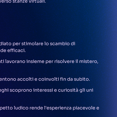
erso stanze virtuali.
tudiato per stimolare lo scambio di
de efficaci.
nti lavorano insieme per risolvere il mistero,
i sentono accolti e coinvolti fin da subito.
leghi scoprono interessi e curiosità gli uni
aspetto ludico rende l'esperienza piacevole e