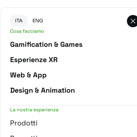
Vai al contenuto principale
Vai in fondo alla pagina
ITA
ENG
Cosa facciamo
Gamification & Games
-
Home
Prodotti
Esperienze XR
Web & App
Guess Who
Design & Animation
La nostra esperienza
Stai cercando un modo divertente ed 
evento di team building in presenza o
Prodotti