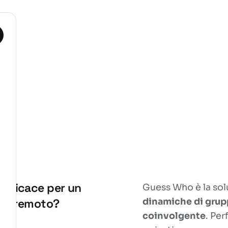
efficace per un
Guess Who è la sol
 in remoto?
dinamiche di grupp
coinvolgente
. Per