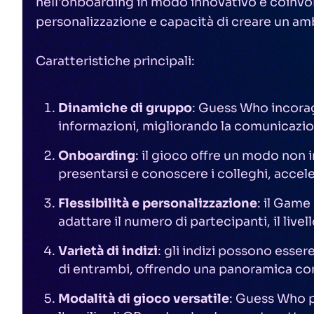
nell'onboarding in modo innovativo e coinvolg
personalizzazione e capacità di creare un amb
Caratteristiche principali:
Dinamiche di gruppo
: Guess Who incorag
informazioni, migliorando la comunicazion
Onboarding
: il gioco offre un modo non 
presentarsi e conoscere i colleghi, accel
Flessibilità e personalizzazione
: il Game
adattare il numero di partecipanti, il livello
Varietà di indizi
: gli indizi possono esser
di entrambi, offrendo una panoramica com
Modalità di gioco versatile
: Guess Who p