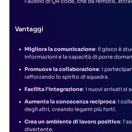
l'ausilio di QR code, che da remoto, attrav
Vantaggi
Migliora la comunicazione
: il gioco è s
informazioni e la capacità di porre doman
Promuove la collaborazione
: i partecipa
rafforzando lo spirito di squadra.
Facilita l'integrazione
: i nuovi arrivati s
Aumenta la conoscenza reciproca
: i col
degli altri, creando legami più forti.
Crea un ambiente di lavoro positivo
: l'
divertente.