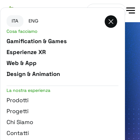
Vai al contenuto principale
Vai in fondo alla pagina
Contattaci
ITA
ENG
Cosa facciamo
Gamification & Games
Esperienze XR
Web & App
Design & Animation
La nostra esperienza
Prodotti
Progetti
Chi Siamo
Contatti