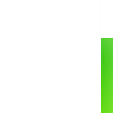
Games, Gamification, XR, e AI.
info@melazeta.com
Gamification & Games
Services
Esperienze XR
Prodotti
Web & App
Progetti
2D & 3D Animation
Industries
Tecnologie e device
Chi siamo