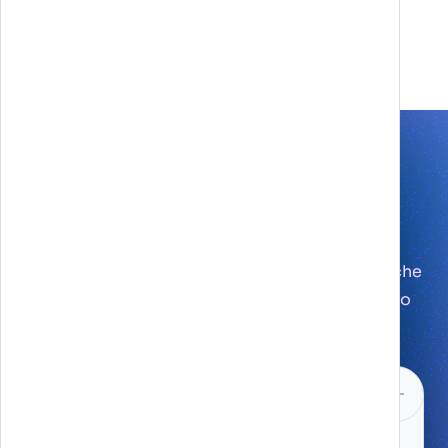
Dal concept ai risultati
Adottiamo strumenti e tecnologie
all'avanguardia per trasformare le tue idee in
esperienze digitali coinvolgenti e misurabili, che
non solo attirano l'attenzione, ma costruiscono
anche relazioni durature con i tuoi utenti.
Mobile App
Conquista il monitor più usato dal tuo