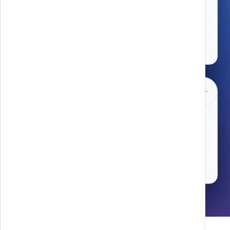
target
SCOPRI DI PIÙ
Piattaforme Web
Costruisci l'esperienza digitale del brand
con Melazeta
SCOPRI DI PIÙ