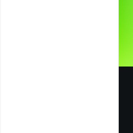
Ci hanno scelto
Contatti
I nostri Social
Carriere
Blog
Melazeta srl ICC
Impresa Culturale e Creativa
Via Tacito 55