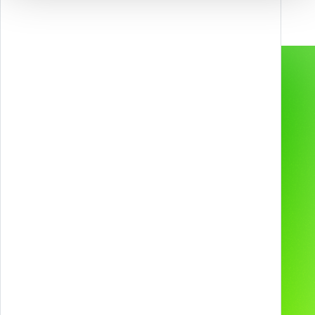
Gamification & Games
Services
Esperienze XR
Prodotti
Web & App
Progetti
2D & 3D Animation
Industries
Tecnologie e device
Chi siamo
Ci hanno scelto
Contatti
I nostri Social
Carriere