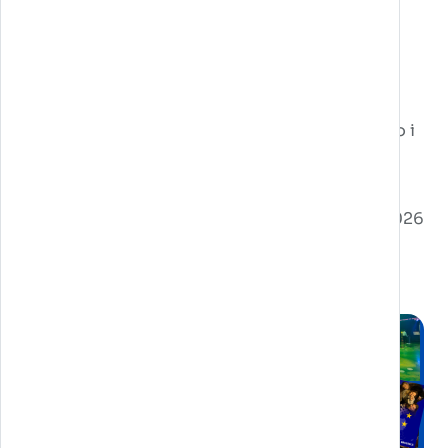
aumentata, incrementando inoltre la
digitalizzazione dei processi aziendali.
Questo ha permesso di sviluppare nuove
soluzioni B2B, supportare i clienti, lanciare
campagne marketing e ampliare l'offerta verso i
mercati internazionali.
Pubblicato il 29/04/2026
Post correlati