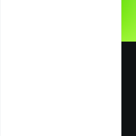
Blog
Melazeta srl ICC
Impresa Culturale e Creativa
Via Tacito 55
41123 Modena
Filiale di Milano