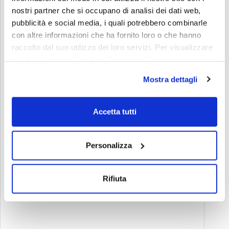
nostri partner che si occupano di analisi dei dati web,
pubblicità e social media, i quali potrebbero combinarle
con altre informazioni che ha fornito loro o che hanno
raccolto dal suo utilizzo dei loro servizi. Per visualizzare
nel dettaglio i cookie che utilizziamo
clicca qui
Mostra dettagli
Accetta tutti
Let’s start a
CONTATTACI
conversation
Personalizza
Livello successivo?
Rifiuta
Contattaci per sbloccare nuove possibilità con
Games, Gamification, XR, e AI.
info@melazeta.com