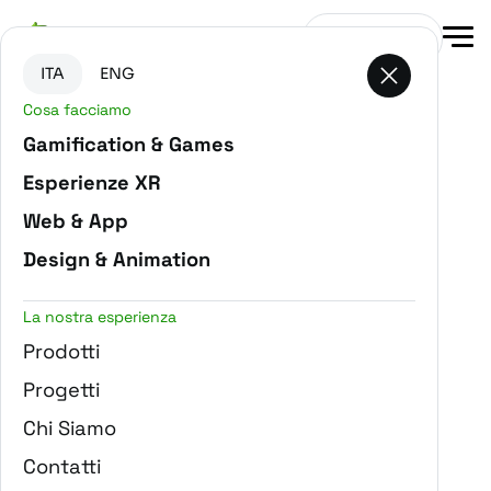
Vai al contenuto principale
Vai in fondo alla pagina
Contattaci
ITA
ENG
Cosa facciamo
-
Home
Blog
Gamification & Games
Esperienze XR
Web & App
Design & Animation
La nostra esperienza
Prodotti
Progetti
Chi Siamo
Contatti