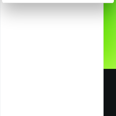
Chi siamo
Ci hanno scelto
Contatti
I nostri Social
Carriere
Blog
Melazeta srl ICC
Impresa Culturale e Creativa