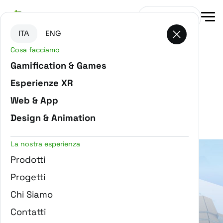
Vai al contenuto principale
Vai in fondo alla pagina
Contattaci
ITA
ENG
Cosa facciamo
Gamification & Games
Esperienze XR
Filtra progetti
Web & App
VR
Design & Animation
La nostra esperienza
Prodotti
Progetti
Chi Siamo
Gerace Borgo Smart
Contatti