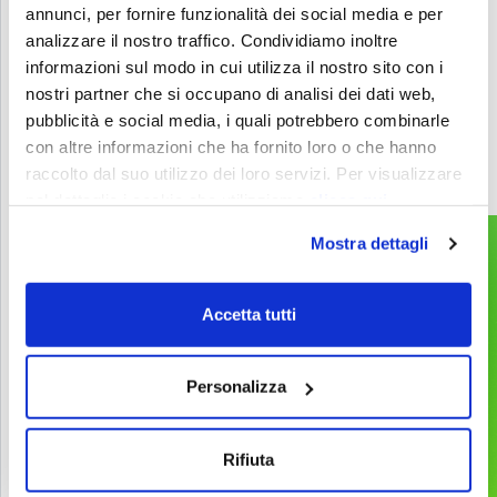
Livello successivo?
annunci, per fornire funzionalità dei social media e per
Contattaci per sbloccare nuove possibilità con
analizzare il nostro traffico. Condividiamo inoltre
informazioni sul modo in cui utilizza il nostro sito con i
Games, Gamification, XR, e AI.
nostri partner che si occupano di analisi dei dati web,
pubblicità e social media, i quali potrebbero combinarle
info@melazeta.com
con altre informazioni che ha fornito loro o che hanno
raccolto dal suo utilizzo dei loro servizi. Per visualizzare
nel dettaglio i cookie che utilizziamo
clicca qui
Mostra dettagli
Gamification & Games
Services
Accetta tutti
Esperienze XR
Prodotti
Web & App
Progetti
Personalizza
2D & 3D Animation
Industries
Tecnologie e device
Rifiuta