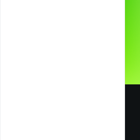
Chi siamo
Ci hanno scelto
Contatti
I nostri Social
Carriere
Blog
Melazeta srl ICC
Impresa Culturale e Creativa