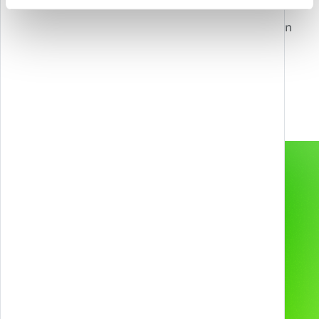
Livello successivo?
Contattaci per sbloccare nuove possibilità con
Games, Gamification, XR, e AI.
info@melazeta.com
Gamification & Games
Services
Esperienze XR
Prodotti
Web & App
Progetti
2D & 3D Animation
Industries
Tecnologie e device