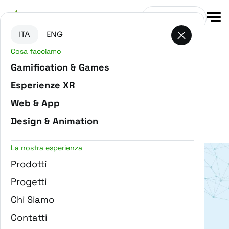
Vai al contenuto principale
Vai in fondo alla pagina
Contattaci
ITA
ENG
Cosa facciamo
Gamification & Games
Esperienze XR
Filtra progetti
Web & App
METAVERSE
Design & Animation
La nostra esperienza
Prodotti
Progetti
Chi Siamo
Digital Innovation Gate
Contatti