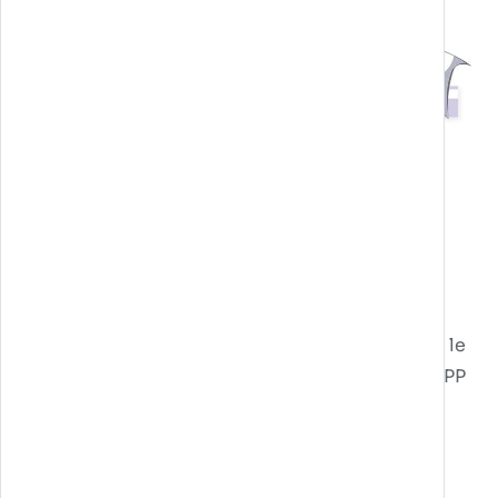
In collaborazione con Proxima S.p.A. abbiamo
progettato e realizzato: un concorso per la
definizione del nome della mascotte, la
mascotte, il video promozionale ad uso virale, le
illustrazioni e grafica per il gioco da tavola, l’APP
game, applicazioni per touch screen ad uso
evento.
L’App game è un’avventura a 4 livelli in cui il