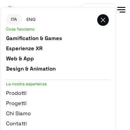
Vai al contenuto principale
Vai in fondo alla pagina
Contattaci
ITA
ENG
Cosa facciamo
-
Home
Blog
Gamification & Games
Esperienze XR
Web & App
Design & Animation
La nostra esperienza
Prodotti
Progetti
Chi Siamo
Contatti