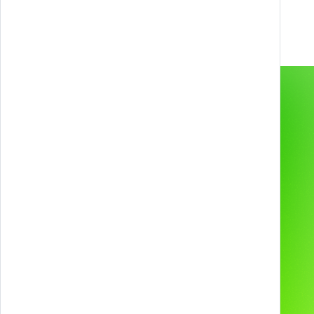
info@melazeta.com
Gamification & Games
Services
Esperienze XR
Prodotti
Web & App
Progetti
2D & 3D Animation
Industries
Tecnologie e device
Chi siamo
Ci hanno scelto
Contatti
I nostri Social