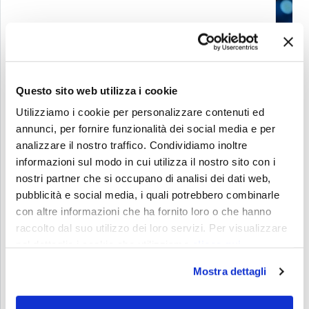
BANDO PER LA TRANSIZIONE DIGITALE DELLE
Questo sito web utilizza i cookie
IMPRESE DELL'EMILIA-ROMAGNA (ANNO 2025)
Utilizziamo i cookie per personalizzare contenuti ed
annunci, per fornire funzionalità dei social media e per
analizzare il nostro traffico. Condividiamo inoltre
informazioni sul modo in cui utilizza il nostro sito con i
nostri partner che si occupano di analisi dei dati web,
pubblicità e social media, i quali potrebbero combinarle
con altre informazioni che ha fornito loro o che hanno
raccolto dal suo utilizzo dei loro servizi. Per visualizzare
nel dettaglio i cookie che utilizziamo
clicca qui
CASE STUDY: The Great Beauty of Europe. La
Mostra dettagli
bellezza è un gioco serio: come abbiamo
port...