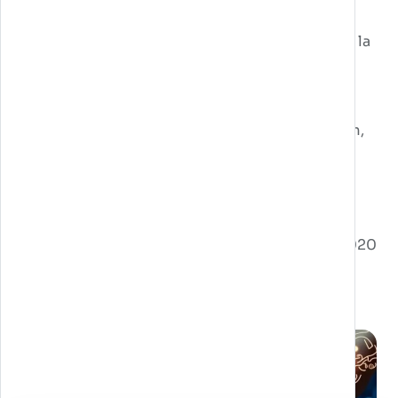
giocatore approfondisce le fasi della filiera
produttiva accompagnato dalla Tartaruga con la
Vela.
Deliverables:
Mascotte, concorso, illustrazioni, video, totem,
App iOS e Android.
Pubblicato il 28/09/2020
Post correlati