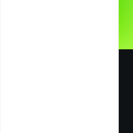
Carriere
Blog
Melazeta srl ICC
Impresa Culturale e Creativa
Via Tacito 55
41123 Modena