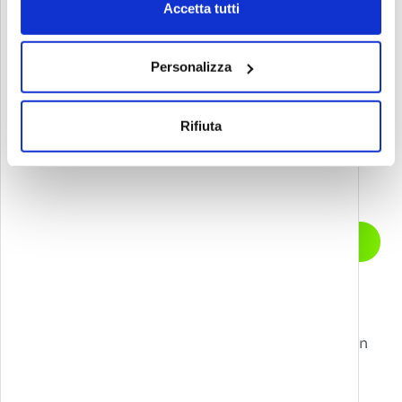
Accetta tutti
Personalizza
Rifiuta
Let’s start a
CONTATTACI
conversation
Livello successivo?
Contattaci per sbloccare nuove possibilità con
Games, Gamification, XR, e AI.