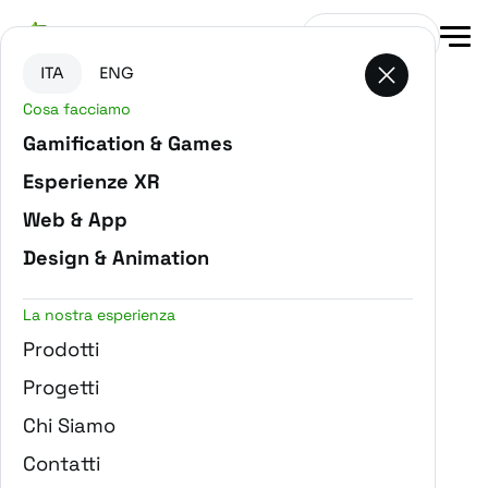
Vai al contenuto principale
Vai in fondo alla pagina
Contattaci
ITA
ENG
Cosa facciamo
-
Home
Blog
Gamification & Games
Esperienze XR
Web & App
Design & Animation
La nostra esperienza
Prodotti
Progetti
Chi Siamo
Contatti