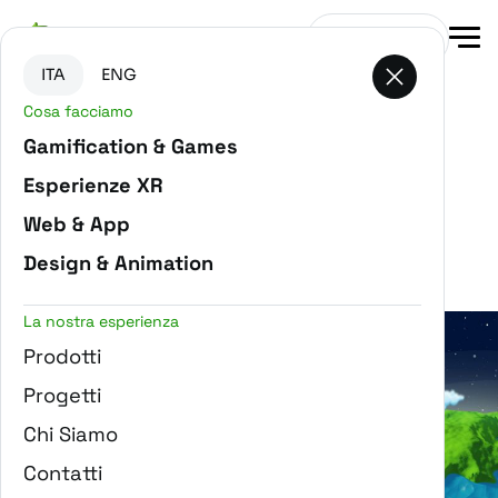
Vai al contenuto principale
Vai in fondo alla pagina
Contattaci
ITA
ENG
Cosa facciamo
Gamification & Games
Esperienze XR
Filtra progetti
Web & App
PROGETTO EUROPEO
Design & Animation
La nostra esperienza
Prodotti
Progetti
Chi Siamo
CHANGE GAME: PLAY WITH EARTH
Contatti