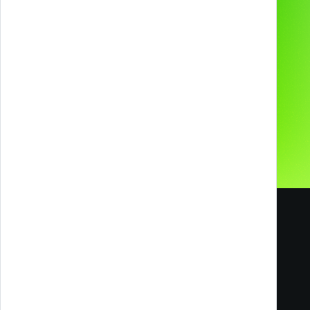
Chi siamo
Ci hanno scelto
Contatti
I nostri Social
Carriere
Blog
Melazeta srl ICC
Impresa Culturale e Creativa