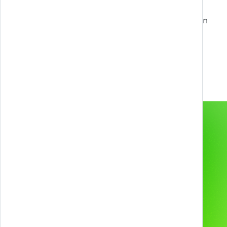
Livello successivo?
Contattaci per sbloccare nuove possibilità con
Games, Gamification, XR, e AI.
info@melazeta.com
Gamification & Games
Services
Esperienze XR
Prodotti
Web & App
Progetti
2D & 3D Animation
Industries
Tecnologie e device