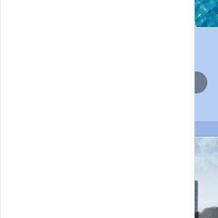
EDGE Enhancing disabled people Greatness and
Employability
SMART & STEAM VET